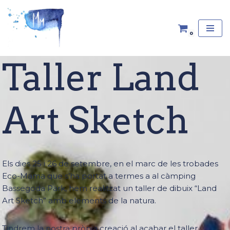
Vés
0
al
contingut
Taller Land
Art Sketch
Els dies 25 i 26 de setembre, en el marc de les trobades
Eco-Mama que s’ha portat a termes a al càmping
Bassegoda Park, hem realitzat un taller de dibuix “Land
Art Sketch” amb elements de la natura.
Tindrem la nostra pròpia creació al acabar el taller.