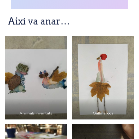
Així va anar…
Animals inventats
Gallina loca