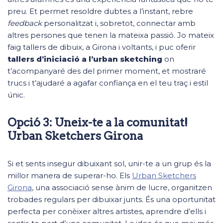
preu. Et permet resoldre dubtes a l’instant, rebre
feedback
personalitzat i, sobretot, connectar amb
altres persones que tenen la mateixa passió. Jo mateix
faig tallers de dibuix, a Girona i voltants, i puc oferir
tallers d’iniciació a l’urban sketching
on
t’acompanyaré des del primer moment, et mostraré
trucs i t’ajudaré a agafar confiança en el teu traç i estil
únic.
Opció 3: Uneix-te a la comunitat!
Urban Sketchers Girona
Si et sents insegur dibuixant sol, unir-te a un grup és la
millor manera de superar-ho. Els
Urban Sketchers
Girona
, una associació sense ànim de lucre, organitzen
trobades regulars per dibuixar junts. És una oportunitat
perfecta per conèixer altres artistes, aprendre d’ells i