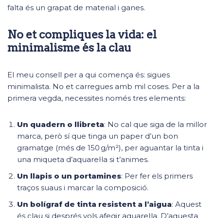
falta és un grapat de material i ganes.
No et compliques la vida: el
minimalisme és la clau
El meu consell per a qui comença és: sigues
minimalista. No et carregues amb mil coses. Per a la
primera vegda, necessites només tres elements:
Un quadern o llibreta
: No cal que siga de la millor
marca, però sí que tinga un paper d’un bon
gramatge (més de 150 g/m²), per aguantar la tinta i
una miqueta d’aquarel·la si t’animes.
Un llapis o un portamines
: Per fer els primers
traços suaus i marcar la composició.
Un bolígraf de tinta resistent a l’aigua
: Aquest
és clau si després vols afegir aquarel·la. D’aquesta