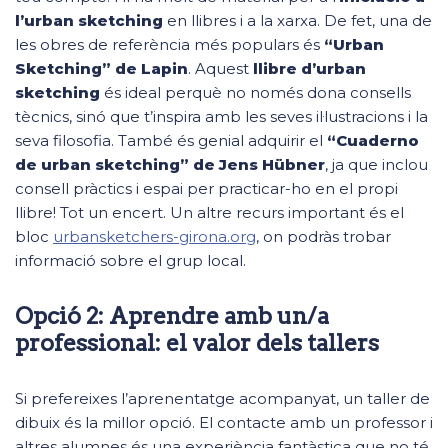
l’urban sketching
en llibres i a la xarxa. De fet, una de
les obres de referència més populars és
“Urban
Sketching” de Lapin
. Aquest
llibre d’urban
sketching
és ideal perquè no només dona consells
tècnics, sinó que t’inspira amb les seves il·lustracions i la
seva filosofia. També és genial adquirir el
“Cuaderno
de urban sketching” de Jens Hübner
, ja que inclou
consell pràctics i espai per practicar-ho en el propi
llibre! Tot un encert. Un altre recurs important és el
bloc
urbansketchers-girona.org
, on podràs trobar
informació sobre el grup local.
Opció 2: Aprendre amb un/a
professional: el valor dels tallers
Si prefereixes l’aprenentatge acompanyat, un taller de
dibuix és la millor opció. El contacte amb un professor i
altres alumnes és una experiència fantàstica que no té