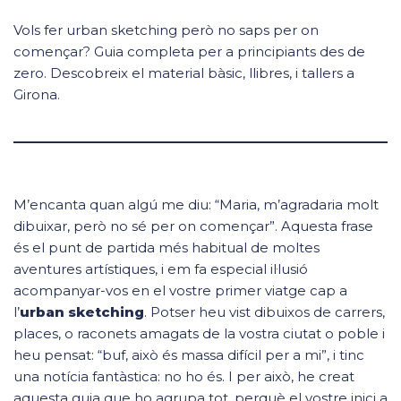
Vols fer urban sketching però no saps per on
començar? Guia completa per a principiants des de
zero. Descobreix el material bàsic, llibres, i tallers a
Girona.
M’encanta quan algú me diu: “Maria, m’agradaria molt
dibuixar, però no sé per on començar”. Aquesta frase
és el punt de partida més habitual de moltes
aventures artístiques, i em fa especial il·lusió
acompanyar-vos en el vostre primer viatge cap a
l’
urban sketching
. Potser heu vist dibuixos de carrers,
places, o raconets amagats de la vostra ciutat o poble i
heu pensat: “buf, això és massa difícil per a mi”, i tinc
una notícia fantàstica: no ho és. I per això, he creat
aquesta guia que ho agrupa tot, perquè el vostre inici a