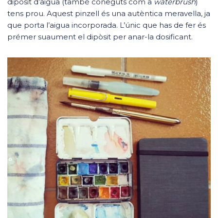
dipòsit d’aigua (també coneguts com a
waterbrush
)
tens prou. Aquest pinzell és una autèntica meravella, ja
que porta l’aigua incorporada. L’únic que has de fer és
prémer suaument el dipòsit per anar-la dosificant.