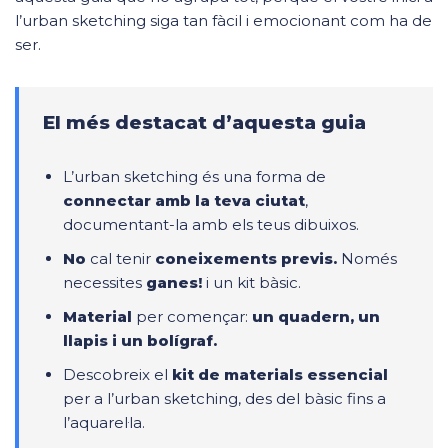
l’urban sketching siga tan fàcil i emocionant com ha de
ser.
El més destacat d’aquesta guia
L’urban sketching és una forma de
connectar amb la teva ciutat
,
documentant-la amb els teus dibuixos.
No
cal tenir
coneixements previs.
Només
necessites
ganes!
i un kit bàsic.
Material
per començar:
un quadern, un
llapis i un bolígraf.
Descobreix el
kit de materials essencial
per a l’urban sketching, des del bàsic fins a
l’aquarel·la.