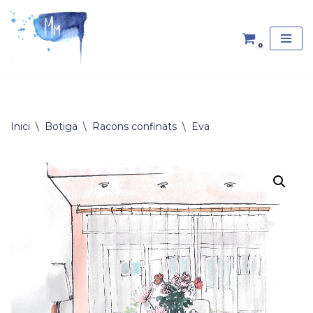
Vés
0
al
contingut
Inici
\
Botiga
\
Racons confinats
\
Eva