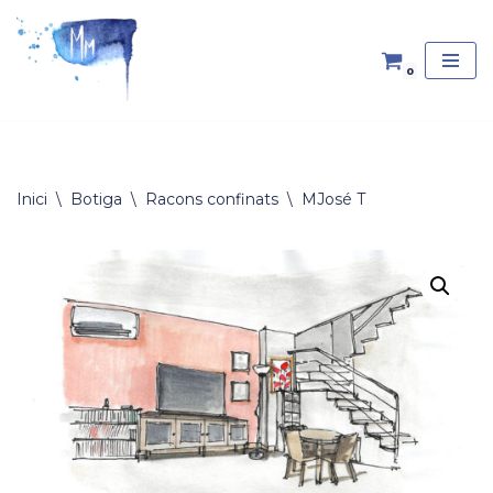
Vés
0
al
contingut
Inici
\
Botiga
\
Racons confinats
\
MJosé T