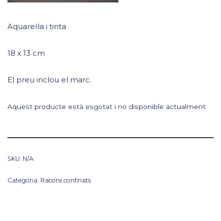
Aquarel·la i tinta
18 x 13 cm
El preu inclou el marc.
Aquest producte està esgotat i no disponible actualment.
SKU:
N/A
Categoria:
Racons confinats